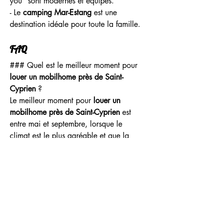
you" sont modernes et équipés.
- Le 
camping Mar-Estang
 est une 
destination idéale pour toute la famille.
FAQ
### Quel est le meilleur moment pour 
louer un mobilhome près de Saint-
Cyprien
 ?
Le meilleur moment pour 
louer un 
mobilhome près de Saint-Cyprien
 est 
entre mai et septembre, lorsque le 
climat est le plus agréable et que la 
plupart des activités touristiques sont 
disponibles.
### Les mobilhomes acceptent-ils les 
animaux de compagnie ?
Oui, certains mobilhomes chez 
Mobile 
Home for you
 acceptent les animaux de 
compagnie, mais il est conseillé de 