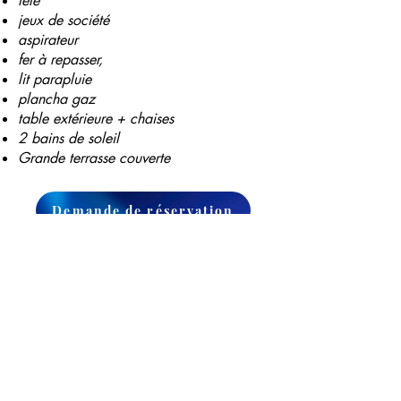
télé
jeux de société
aspirateur
fer à repasser,
lit parapluie
plancha gaz
table extérieure + chaises
2 bains de soleil
Grande terrasse couverte
Demande de réservation
Mobile Home For You
Contactez-nous
06 78 40 98 08
mobilehomeforyou@orange.fr
566, Route du Darroux
69460 Saint Etienne des Oullières