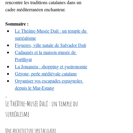
rencontre les traditions catalanes dans un 
cadre méditerranéen enchanteur.
Sommaire :
Le Théâtre-Musée Dalí : un temple du 
surréalisme
Figueres, ville natale de Salvador Dalí
Cadaqués et la maison-musée de 
Portlligat
La Jonquera : shopping et gastronomie
Gérone, perle médiévale catalane
Organiser vos escapades espagnoles 
depuis le Mar-Estang
Le Théâtre-Musée Dalí : un temple du 
surréalisme
Une architecture spectaculaire