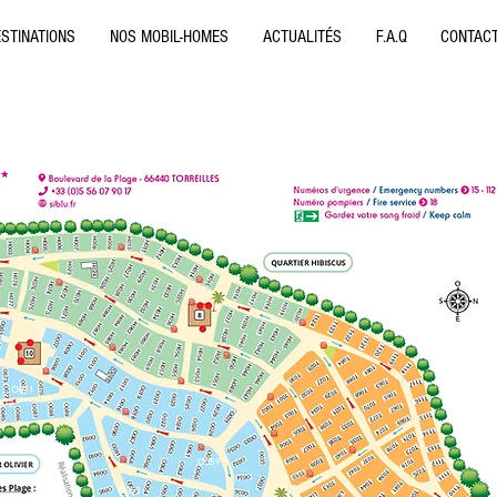
STINATIONS
NOS MOBIL-HOMES
ACTUALITÉS
F.A.Q
CONTAC
3
O071
072
O059
O053