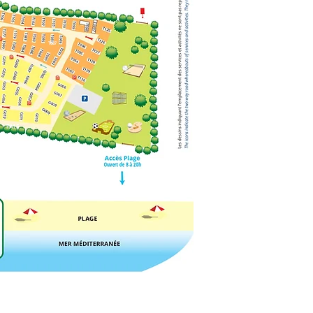
T087
FA15