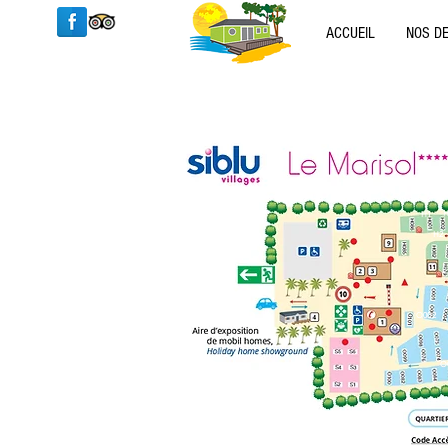
ACCUEIL
NOS DE
H
H1
H2
O002
O