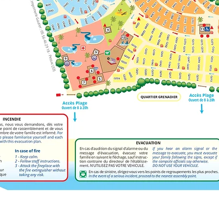
O036
0002
O046