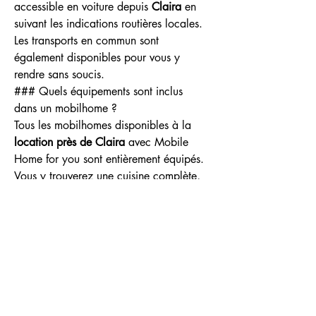
accessible en voiture depuis 
Claira
 en 
suivant les indications routières locales. 
Les transports en commun sont 
également disponibles pour vous y 
rendre sans soucis.
### Quels équipements sont inclus 
dans un mobilhome ?
Tous les mobilhomes disponibles à la 
location près de Claira
 avec Mobile 
Home for you sont entièrement équipés. 
Vous y trouverez une cuisine complète, 
une salle de bain, un espace salon ainsi 
que des chambres confortables.
### Y a-t-il des activités pour enfants au 
camping Mar-Estang ?
Oui, le camping Mar-Estang propose de 
nombreuses activités pour les enfants, 
telles que des aires de jeux, une piscine 
adaptée et des animations ludiques tout 