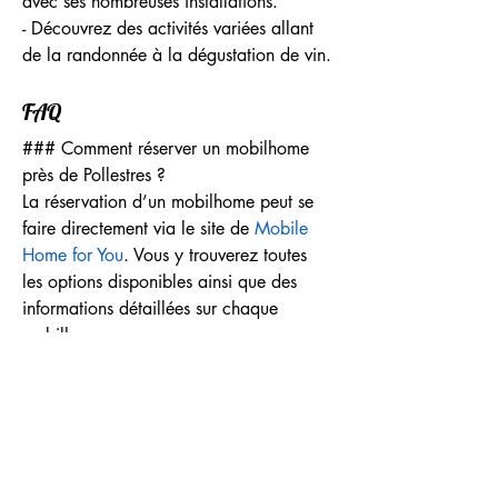
avec ses nombreuses installations.
- Découvrez des activités variées allant 
de la randonnée à la dégustation de vin.
FAQ
### Comment réserver un mobilhome 
près de Pollestres ?
La réservation d’un mobilhome peut se 
faire directement via le site de 
Mobile 
Home for You
. Vous y trouverez toutes 
les options disponibles ainsi que des 
informations détaillées sur chaque 
mobilhome.
### Quels sont les équipements 
disponibles dans un mobilhome loué 
près de Pollestres ?
Les mobilhomes proposés par 
Mobile 
Home for you
 sont entièrement équipés 
avec une cuisine fonctionnelle, salle de 